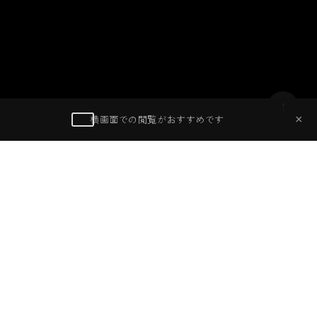
夜空を焦がす火柱と男たちの執念
2026
01 / 27