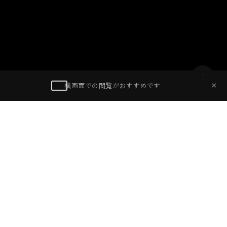
夜空を焦がす火柱と男たちの執念
2026
01 / 27