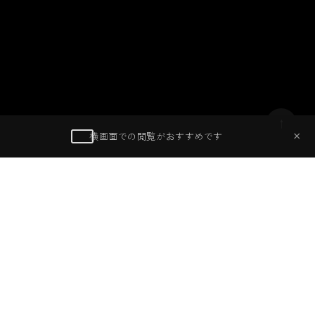
夜空を焦がす火柱と男たちの執念
2026
01 / 27