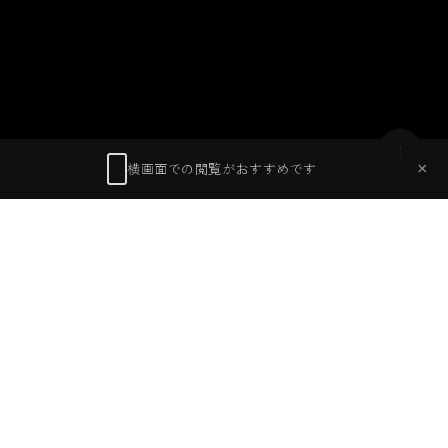
夜空を焦がす火柱と男たちの執念
2026
01 / 27